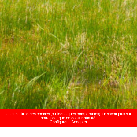
Ce site utilise des cookies (ou techniques comparables). En savoir plus sur
notre
politique de confidentialité
.
Configurer
Accepter
Jacques Demierre
,
Dorothea Schürch
et
Antoine Läng