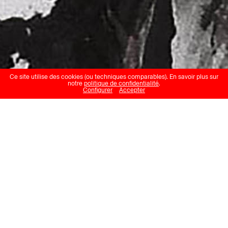
Ce site utilise des cookies (ou techniques comparables). En savoir plus sur
notre
politique de confidentialité
.
Configurer
Accepter
Joan Ayrton
Pendulum Shift
Musée de Bagnes (Barrage de
Mauvoisin)
01.07.24 – 06.10.24
L’exposition annuelle de
photographies du Musée de Bagnes