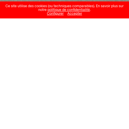
Ce site utilise des cookies (ou techniques comparables). En savoir plus sur
notre
politique de confidentialité
.
Configurer
Accepter
Julian Charrière
Not All Who Wander Are Lost
Musée d’art du Valais
15.06.24 – 06.10.24
L’œuvre
Not All Who Wander Are Lost
,
dont le titre fait référence à un poème
de l’auteur britannique J. R. R. Tolkien
(Bloemfontein, 1892 – Bournemouth,
1973), est constituée d’un bloc
erratique reposant sur ses propres
carottes, agrémentées de métaux
précieux. Ce monolithe perforé
matérialise non seulement l’énigme