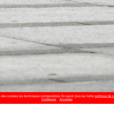
se des cookies (ou techniques comparables). En savoir plus sur notre
politique de c
Configurer
Accepter
t Cie Antipode