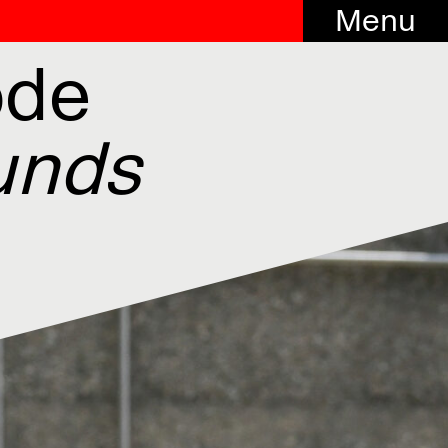
Menu
ode
unds